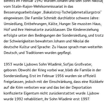
Bereits im Februar 1942 wurden Johann und sein Sohn Nikolaj
vom Stalin-Rajon-Wehrkommissariat in das
Besserungsarbeitslager „Bakalstroj-Tscheljabmetallurgstroi“
eingewiesen. Die Familie Schmidt durchlebte schwere Jahre:
Umsiedlung, Entbehrungen, Kälte, Hunger. Sie mussten Haus,
Hof und ihre Heimatorte zurücklassen. Die Kindererziehung
erfolgte unter den Bedingungen der Sondersiedlung, und trotz
der Schwierigkeiten bewahrten Johann und Nikolai die
deutsche Kultur und Sprache: Zu Hause sprach man weiterhin
Deutsch, und Traditionen wurden gepflegt.
1953 wurde Ljubows Sohn Wladimir, Sofjas Großvater,
geboren. Obwohl der Krieg vorbei war, blieb die Familie in der
Sondersiedlung. Erst im Februar 1956 wurden sie offiziell
freigelassen, jedoch mit der Einschränkung, dass eine Rückkehr
auf die Krim verboten war und das bei der Deportation
konfiszierte Eigentum nicht zurückerstattet wurde. Ljubow
wurde 1992 rehabilitiert, ihr Sohn Wladimir erst 1997.