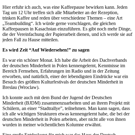
Hier erfuhr ich auch, was eine Kaffeepause bewirken kann. Jeden
Tag um 12 Uhr treffen sich alle Mitarbeiter an der Rezeption,
trinken Kaffee und reden über verschiedene Themen – eine Art
„Teambuilding“. Ich würde gerne vorschlagen, die gleichen
Kaffeepausen in Kasachstan einzuführen. Es gibt noch mehr Dinge,
die der Vereinfachung der Papierarbeit dienen, und ich werde sie auf
jeden Fall zu Hause mitteilen.
Es wird Zeit “Auf Wiedersehen!” zu sagen
Es war ein schöner Monat. Ich habe die Arbeit des Dachverbands
der deutschen Minderheit in Polen kennengelernt, Kenntnisse im
Bereich Fernsehen, Erfahrungen im Radio und in der Zeitung
erworben, und natürlich, einer der lebendigsten Eindrücke war ein
Besuch des größten Kulturfestivals der deutschen Minderheit in
Breslau (Wroclaw).
Ich konnte auch mit dem Bund der Jugend der Deutschen
Minderheit (BJDM) zusammenzuarbeiten und an ihrem Projekt mit
Schülern, an einer “Stadtrallye”, teilnehmen. Man kann sagen, dass
ich alle wichtigen Strukturen etwas kennengelernt habe, die bei der
deutschen Minderheit in Polen arbeiten, aber nicht alle von ihnen
wurden in meiner wöchentlichen Kolumne erwähnt.
Eine große Entdeckung für mich war das Haus der Deutsch-