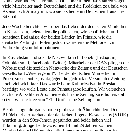
Name war anders – “Freundschaft”, aber in den 90er-Jahren zogen
viele Mitarbeiter nach Deutschland und die Redaktion zog bald von
Astana nach Almaty um, wo sie bis heute im Deutschen Haus ihren
Sitz hat.
Jede Woche berichten wir über das Leben der deutschen Minderheit
in Kasachstan, beleuchten die politischen, wirtschaftlichen und
sonstigen Ereignisse der beiden Länder. Im Prinzip, wie die
deutsche Zeitung in Polen, jedoch variieren die Methoden zur
Verbreitung von Informationen.
In Kasachstan sind soziale Netzwerke sehr beliebt (Instagram,
Odnoklassniki, Facebook, Twitter). Mitarbeiter der DAZ pflegen die
Website und die sozialen Netzwerke der Zeitung und der Deutschen
Gesellschaft „Wiedergeburt“. Bei der deutschen Minderheit in
Polen, so scheint es, ist dagegen die gedruckte Version der Zeitung
noch viel wichtiger. Das wurde beim Kulturfestival in Breslau
bestätigt, wo viele Leute eine Printausgabe kauften. Wir versuchen
auch die Anzahl der Abonnements für die Zeitung zu erhöhen, dafür
setzen wir die Idee von “Ein Dorf – eine Zeitung” um.
Bei den Jugendorganisationen gibt es auch Ähnlichkeiten. Der
BJDM und der Verband der deutschen Jugend Kasachstans (VDJK)
wurden in den 90er-Jahren gegründet und beide haben viel
Erfahrung. Junge Leute zwischen 14 und 29 Jahren können
Mitglied des VDJK werden, die Jugendorganisation Polens hat