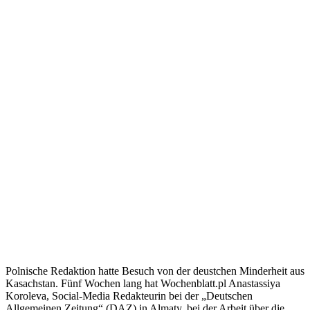
Polnische Redaktion hatte Besuch von der deustchen Minderheit aus
Kasachstan. Fünf Wochen lang hat Wochenblatt.pl Anastassiya
Koroleva, Social-Media Redakteurin bei der „Deutschen
Allgemeinen Zeitung“ (DAZ) in Almaty, bei der Arbeit über die