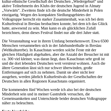
kultur-ethnische Gesellschaft der Deutschen „Wiedergeburt“ und
aktive Teilnehmerin des Klubs der deutschen Jugend in Almaty
„Vorwärts“. Zweitens finde ich die deutsche Minderheit in Polen
einzigartig. Wegen des kompakten Siedlungsgebietes der
Volksgruppe herrscht ein starker Zusammenhalt, was ich bei dem
Kulturfestival in Breslau beobachten konnte, bei dem ich das Glück
hatte, anwesend zu sein. Man kann es als glücklichen Zufall
bezeichnen, denn dieses Festival findet nur alle drei Jahre statt.
Die Veranstaltung war in ihrem Umfang bemerkenswert. Etwa 6500
Menschen versammelten sich in der Jahrhunderthalle in Breslau
(Weltkulturerbe). In Kasachstan werden solche Feste mit der
gleichen Häufigkeit abgehalten, aber die Anzahl der Besucher ist mit
ca. 300 viel kleiner, was daran liegt, dass Kasachstan sehr groß ist
und die dort lebenden Deutschen weit verstreut wohnen. Auch die
ältere Generation lässt sich nur schwer überwinden, große
Entfernungen auf sich zu nehmen. Damit sie aber nicht leer
ausgehen, werden jährlich Kulturfestivals der Gesellschaften der
Deutschen in allen Regionen Kasachstans organisiert.
Die kommenden fünf Wochen werde ich also bei der deutschen
Minderheit sein und in meiner Gastrubrik versuchen, die
Gemeinsamkeiten und Unterschiede beider deutschen Volksgruppe
näher zu beleuchten.