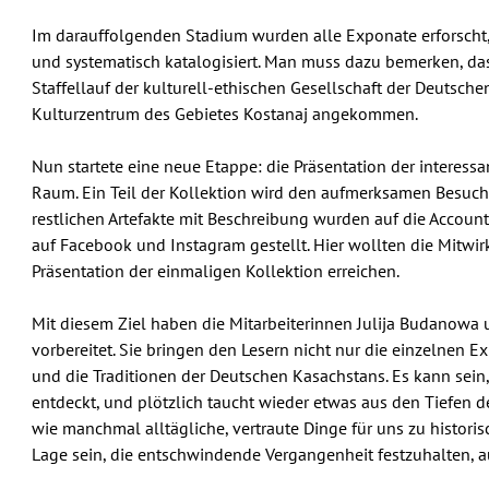
Im darauffolgenden Stadium wurden alle Exponate erforscht,
und systematisch katalogisiert. Man muss dazu bemerken, das
Staffellauf der kulturell-ethischen Gesellschaft der Deutsche
Kulturzentrum des Gebietes Kostanaj angekommen.
Nun startete eine neue Etappe: die Präsentation der interess
Raum. Ein Teil der Kollektion wird den aufmerksamen Besucher
restlichen Artefakte mit Beschreibung wurden auf die Accoun
auf Facebook und Instagram gestellt. Hier wollten die Mitwir
Präsentation der einmaligen Kollektion erreichen.
Mit diesem Ziel haben die Mitarbeiterinnen Julija Budanowa
vorbereitet. Sie bringen den Lesern nicht nur die einzelnen E
und die Traditionen der Deutschen Kasachstans. Es kann sei
entdeckt, und plötzlich taucht wieder etwas aus den Tiefen de
wie manchmal alltägliche, vertraute Dinge für uns zu histori
Lage sein, die entschwindende Vergangenheit festzuhalten, a