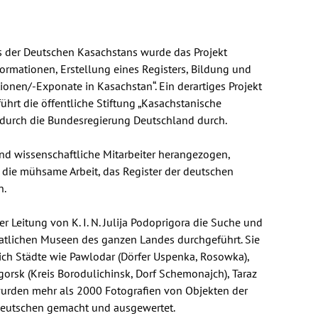
s der Deutschen Kasachstans wurde das Projekt
ormationen, Erstellung eines Registers, Bildung und
nen/-Exponate in Kasachstan“. Ein derartiges Projekt
führt die öffentliche Stiftung „Kasachstanische
 durch die Bundesregierung Deutschland durch.
und wissenschaftliche Mitarbeiter herangezogen,
 die mühsame Arbeit, das Register der deutschen
n.
 Leitung von K. I. N. Julija Podoprigora die Suche und
atlichen Museen des ganzen Landes durchgeführt. Sie
ich Städte wie Pawlodar (Dörfer Uspenka, Rosowka),
orsk (Kreis Borodulichinsk, Dorf Schemonajch), Taraz
wurden mehr als 2000 Fotografien von Objekten der
 Deutschen gemacht und ausgewertet.