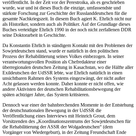
veröffentlicht. In der Zeit vor der Perestroika, als es geschrieben
wurde, war und ist dieses Buch die einzige, umfassendste und
stärkste Forschung zur Geschichte der Russlanddeutschen für die
gesamte Nachkriegszeit. In diesem Buch agiert K. Ehrlich nicht nur
als Historiker, sondern auch als Politiker. Auf der Grundlage dieses
Buches verteidigte Ehrlich 1990 in der noch nicht zerfallenen DDR
seine Doktorarbeit in Geschichte.
Da Konstantin Ehrlich in ständigem Kontakt mit den Problemen der
Sowjetdeutschen stand, wurde er natürlich in den politischen
Prozess der Rehabilitierung seines Volkes einbezogen. In seiner
verantwortungsvollen Position als Chefredakteur einer
überregionalen deutschen Zeitung in Kasachstan, wo die Hälfte aller
Exildeutschen der UdSSR lebte, war Ehrlich natürlich in einen
unsichtbaren Rahmen des Systems eingezwängt, der nicht außer
Acht gelassen werden konnte. Daher konnte er nicht offen, wie
andere Aktivisten der deutschen Rehabilitationsbewegung der
späten achtziger Jahre, das System kritisieren.
Dennoch war einer der bahnbrechenden Momente in der Entstehung
der deutschnationalen Bewegung in der UdSSR die
Veröffentlichung eines Interviews mit Heinrich Grout, dem
Vorsitzenden des „Koordinationszentrums der Sowjetdeutschen für
die Rehabilitierung der ASSR der Wolgadeutschen“ (dem
Vorgänger von Wiedergeburt), in der Zeitung Freundschaft Ende