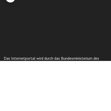
Das Internetportal wird durch das Bundesministerium des
Innern aufgrund eines Beschlusses des Deutschen
Bundestages gefördert.
Gesellschaftliche Stiftung
"Vereinigung der Deutschen Kasachstans
"Wiedergeburt"