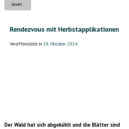
„Das
lesen
Fest
kommt
zu
Rendezvous mit Herbstapplikationen
uns“
Veröffentlicht in
19. Oktober 2024
Der Wald hat sich abgekühlt und die Blätter sind