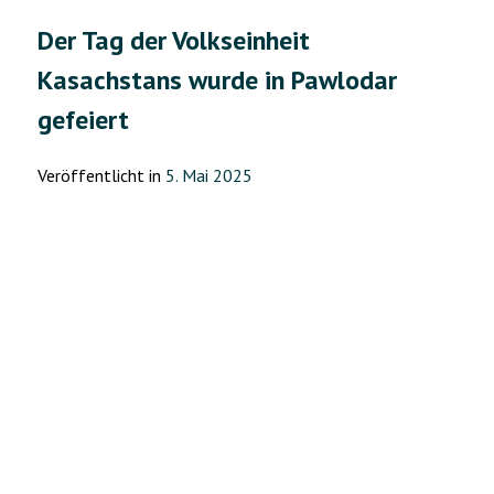
ein
Der Tag der Volkseinheit
ethnisches
Kasachstans wurde in Pawlodar
Volksfest
statt“
gefeiert
Veröffentlicht in
5. Mai 2025