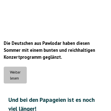
Die Deutschen aus Pawlodar haben diesen
Sommer mit einem bunten und reichhaltigen
Konzertprogramm geglänzt.
Weiter
„Beim
lesen
Chillen
und
im
Und bei den Papageien ist es noch
Augenblick“
viel länger!