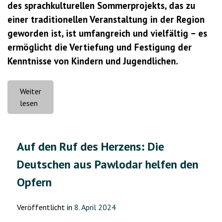
des sprachkulturellen Sommerprojekts, das zu
einer traditionellen Veranstaltung in der Region
geworden ist, ist umfangreich und vielfältig – es
ermöglicht die Vertiefung und Festigung der
Kenntnisse von Kindern und Jugendlichen.
Weiter
„Und
lesen
bei
den
Papageien
Auf den Ruf des Herzens: Die
ist
Deutschen aus Pawlodar helfen den
es
noch
Opfern
viel
länger!“
Veröffentlicht in
8. April 2024