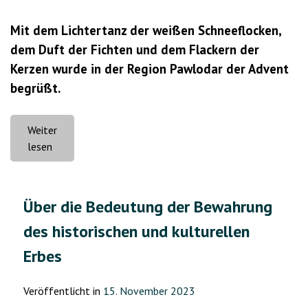
Mit dem Lichtertanz der weißen Schneeflocken,
dem Duft der Fichten und dem Flackern der
Kerzen wurde in der Region Pawlodar der Advent
begrüßt.
Weiter
„Der
lesen
Advent
naht,
der
Über die Bedeutung der Bewahrung
Advent
des historischen und kulturellen
naht
–
Erbes
und
alles
Veröffentlicht in
15. November 2023
flackert