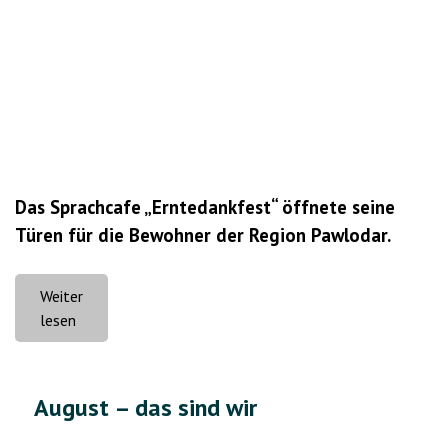
Das Sprachcafe „Erntedankfest“ öffnete seine
Türen für die Bewohner der Region Pawlodar.
Weiter
„Herbstlicher
lesen
Vibe
im
deutschen
August – das sind wir
Stil“