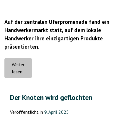
Auf der zentralen Uferpromenade fand ein
Handwerkermarkt statt, auf dem lokale
Handwerker ihre einzigartigen Produkte
präsentierten.
Weiter
„Der
lesen
Tag
der
Volkseinheit
Der Knoten wird geflochten
Kasachstans
wurde
Veröffentlicht in
9. April 2025
in
Pawlodar
gefeiert“