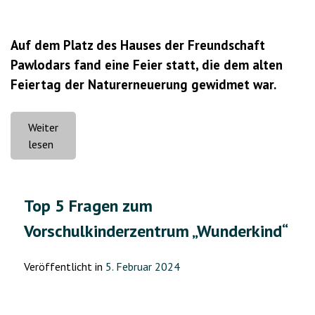
Auf dem Platz des Hauses der Freundschaft
Pawlodars fand eine Feier statt, die dem alten
Feiertag der Naturerneuerung gewidmet war.
Weiter
„Deutsche
lesen
Pawlodars
begrüßten
Nauryz
Top 5 Fragen zum
mit
Vorschulkinderzentrum „Wunderkind“
Liedern
und
Tänzen“
Veröffentlicht in
5. Februar 2024