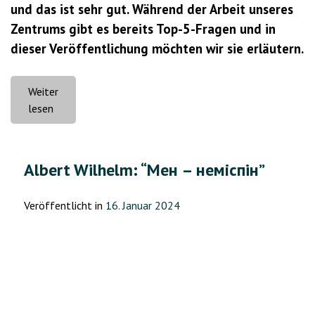
und das ist sehr gut. Während der Arbeit unseres
Zentrums gibt es bereits Top-5-Fragen und in
dieser Veröffentlichung möchten wir sie erläutern.
Weiter
„Top
lesen
5
Fragen
zum
Albert Wilhelm: “Мен – неміспiн”
Vorschulkinderzentrum
„Wunderkind““
Veröffentlicht in
16. Januar 2024