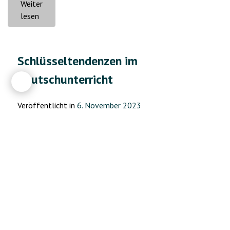
Weiter
„Über
lesen
die
Bedeutung
der
Schlüsseltendenzen im
Bewahrung
Deutschunterricht
des
historischen
und
Veröffentlicht in
6. November 2023
kulturellen
Erbes“