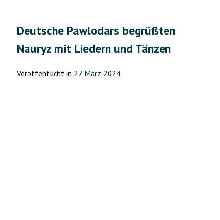
Region
Pawlodar
Deutsche Pawlodars begrüßten
feierten
Nauryz mit Liedern und Tänzen
Ostern“
Veröffentlicht in
27. März 2024