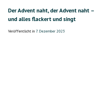
“Мен
–
Der Advent naht, der Advent naht –
неміспiн”“
und alles flackert und singt
Veröffentlicht in
7. Dezember 2023