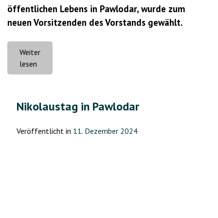
öffentlichen Lebens in Pawlodar, wurde zum
neuen Vorsitzenden des Vorstands gewählt.
Weiter
„Neuer
lesen
Führungskraft
der
Deutschen
Nikolaustag in Pawlodar
von
Pawlodar“
Veröffentlicht in
11. Dezember 2024