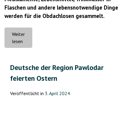
Flaschen und andere lebensnotwendige Dinge
werden für die Obdachlosen gesammelt.
Weiter
„Auf
lesen
den
Ruf
des
Deutsche der Region Pawlodar
Herzens:
feierten Ostern
Die
Deutschen
aus
Veröffentlicht in
3. April 2024
Pawlodar
helfen
den
Opfern“