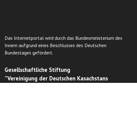
Das Internetportal wird durch das Bundesministerium des
Innern aufgrund eines Beschlusses des Deutschen
Bundestages gefördert.
Gesellschaftliche Stiftung
"Vereinigung der Deutschen Kasachstans
"Wiedergeburt"
Beschwerde einreichen
Наш сайт защищен с помощью reCAPTCHA и соответствует
Политике конфиденциальности
и
Условиям использования