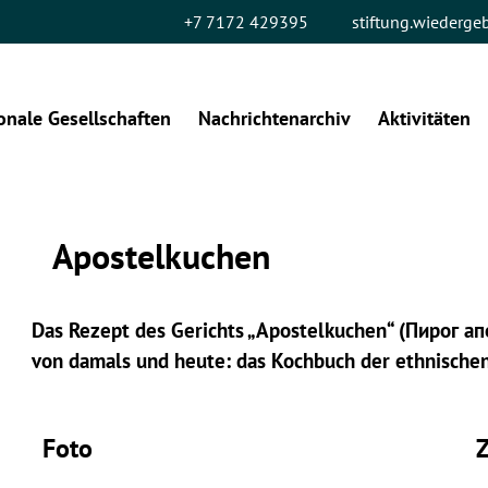
+7 7172 429395
stiftung.wiederg
onale Gesellschaften
Nachrichtenarchiv
Aktivitäten
Apostelkuchen
Das Rezept des Gerichts „Apostelkuchen“ (Пирог а
von damals und heute: das Kochbuch der ethnische
Foto
Z