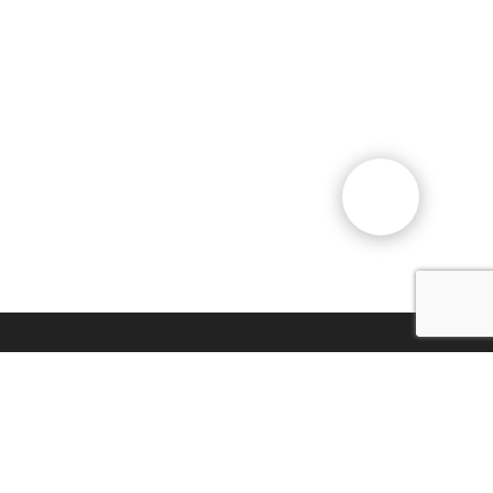
Gesellschaftliche Stiftung
"Vereinigung der Deutschen
Kasachstans "Wiedergeburt"