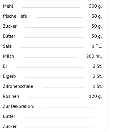
Mehl
500 g.
frische Hefe
30 g.
Zucker
50 g.
Butter
50 g.
Salz
1 TL.
Milch
200 ml.
Ei
2 St.
Eigelb
2 St.
Zitronenschale
1 St.
Rosinen
120 g.
Zur Dekoration:
Butter
Zucker