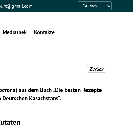
eburt@gmail.com
Language
Mediathek
Kontakte
Zurück
постола) aus dem Buch „Die besten Rezepte
n Deutschen Kasachstans“.
utaten