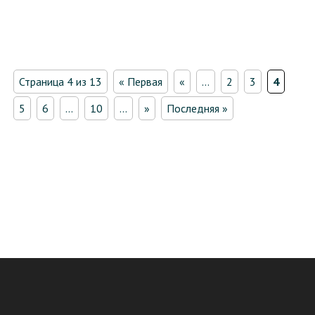
Страница 4 из 13
« Первая
«
...
2
3
4
5
6
...
10
...
»
Последняя »